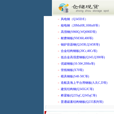
风电钢（Q345D/E）
■
核电钢（20MnHR,16MnH等）
■
高强钢(S960Q,WQ690D等)
■
耐磨钢板(NM360,400等)
■
锅炉容器钢(Q245R,Q345R等)
■
合金结构钢板(20Cr,40Cr等)
■
低合金高强度钢板(Q345,Q390等)
■
优碳钢板(10-50#,20Mn等)
■
管线钢板(X70等)
■
模具钢板(S48-50C等)
■
造船及海上平台用钢板(A,B,C,D等)
■
建筑结构钢(Q345GJC等)
■
桥梁板(Q235qC,Q345qC等)
■
普通碳素结构钢板(Q235系列等)
■