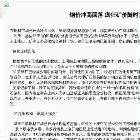
钢价冲高回落 疯狂矿价随时
在钢材市场已开始冲高回落，呈现弱势盘整态势之时，现货矿价仍在持续飚高
昨天，品位63.5%的印度粉矿外盘报价最高已经达到186美元/吨的水平，俨然
人士指出，矿价走势必须结合钢材市场，钢价上涨空间已被压缩，疯狂的矿价
钢价连续回落
根据西本新干线的监测数据，上周四上海地区三级螺纹钢整体下跌10元/吨， 
产品跌幅在10-30元/吨之间，是近两个月来难得的连续回调。
“许多钢厂已经减少印矿的进口量，转而使用国内矿了，最近我们的业务量下降
资源部一位工作人员告诉记者，由该公司代理矿石贸易的部分钢企正因为矿价
同时提及，钢厂无法持续缩减原材料采购，预计需求会在矿价阶段性低位时再
另据记者了解，除了购买现货矿，部分钢企还正在通过一对一的“临时价格”
石谈判，国内钢企事实上尚未同矿山达成正式的季度定价协议，而正采用“临时
况而定，并不统一。有分析认为，今年的铁矿石谈判，亦很可能不再有统一的
定。
“不是里程碑，就是大拐点”
基于目前钢材市场已开始呈现盘整态势，矿价的上涨空间已经受到了部分市
“从市场走势来看，目前行情从上涨开始已经上涨接近800元/吨，时间也延续
渐进入尾声。”联合钢铁网分析师杨进先表示，虽然武钢继续大幅拉涨价格，但
回落，钢材期货也以阴线报收。之前被广泛看高的宝钢5月出厂价格，也因为“