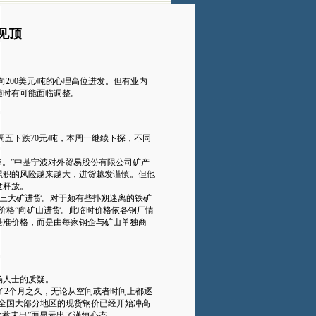
见顶
。
向200美元/吨的心理高位进发。但有业内
随时有可能面临调整。
周五下跌70元/吨，本周一继续下探，不同
。”中基宁波对外贸易股份有限公司矿产
累积的风险越来越大，进货越发谨慎。但他
度释放。
向三大矿进货。对于颇有些扑朔迷离的铁矿
价格”向矿山进货。此临时价格依各钢厂情
基准价格，而是由每家钢企与矿山单独商
场人士的质疑。
了2个月之久，无论从空间或者时间上都逐
全国大部分地区的现货钢价已经开始冲高
含蓄未出”而显示出了谨慎心态。