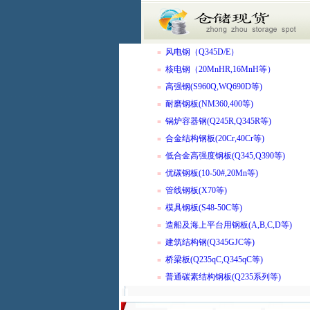
风电钢（Q345D/E）
■
核电钢（20MnHR,16MnH等）
■
高强钢(S960Q,WQ690D等)
■
耐磨钢板(NM360,400等)
■
锅炉容器钢(Q245R,Q345R等)
■
合金结构钢板(20Cr,40Cr等)
■
低合金高强度钢板(Q345,Q390等)
■
优碳钢板(10-50#,20Mn等)
■
管线钢板(X70等)
■
模具钢板(S48-50C等)
■
造船及海上平台用钢板(A,B,C,D等)
■
建筑结构钢(Q345GJC等)
■
桥梁板(Q235qC,Q345qC等)
■
普通碳素结构钢板(Q235系列等)
■